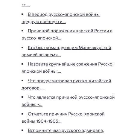
гг.…
В период русско-японской войны
щедрую военную и…
Причиной поражения царской России в
русско-японской…
Кто был командующим Маньчжурской
армией во время…
Назовите крупнейшие сражения Русско-
японской войны:…
Что предусматривал русско-китайский
договор,…
Что является причиной русско-японской
войны: -…
Отметьте причину Русско-японской
войны 1904-1905…
Вспомните имя русского адмирала,