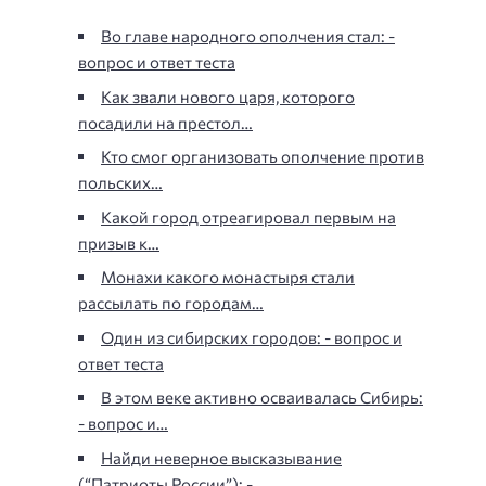
Во главе народного ополчения стал: -
вопрос и ответ теста
Как звали нового царя, которого
посадили на престол…
Кто смог организовать ополчение против
польских…
Какой город отреагировал первым на
призыв к…
Монахи какого монастыря стали
рассылать по городам…
Один из сибирских городов: - вопрос и
ответ теста
В этом веке активно осваивалась Сибирь:
- вопрос и…
Найди неверное высказывание
(“Патриоты России”): -…