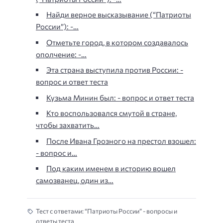
Найди верное высказывание (“Патриоты
России”): -…
Отметьте город, в котором создавалось
ополчение: -…
Эта страна выступила против России: -
вопрос и ответ теста
Кузьма Минин был: - вопрос и ответ теста
Кто воспользовался смутой в стране,
чтобы захватить…
После Ивана Грозного на престол взошел:
- вопрос и…
Под каким именем в историю вошел
самозванец, один из…
Тест с ответами: “Патриоты России” - вопросы и
ответы теста