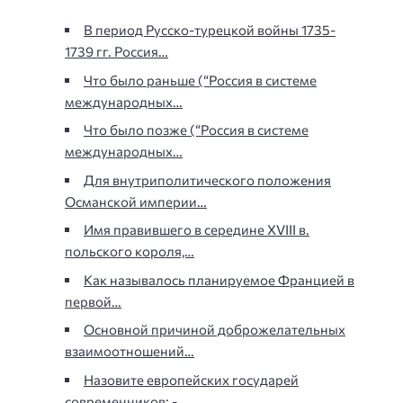
В период Русско-турецкой войны 1735-
1739 гг. Россия…
Что было раньше (“Россия в системе
международных…
Что было позже (“Россия в системе
международных…
Для внутриполитического положения
Османской империи…
Имя правившего в середине XVIII в.
польского короля,…
Как называлось планируемое Францией в
первой…
Основной причиной доброжелательных
взаимоотношений…
Назовите европейских государей
современников: -…