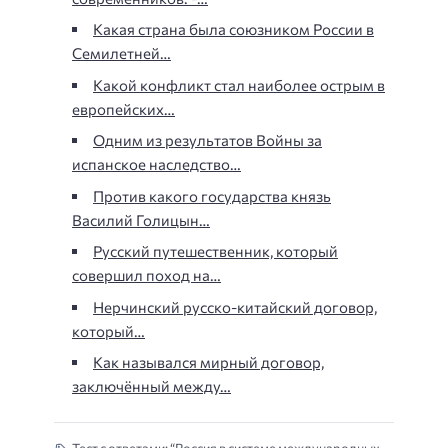
Какая страна была союзником России в
Семилетней…
Какой конфликт стал наиболее острым в
европейских…
Одним из результатов Войны за
испанское наследство…
Против какого государства князь
Василий Голицын…
Русский путешественник, который
совершил поход на…
Нерчинский русско-китайский договор,
который…
Как назывался мирный договор,
заключённый между…