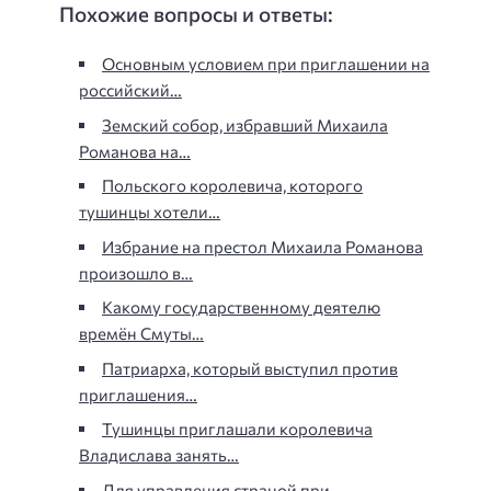
Похожие вопросы и ответы:
Основным условием при приглашении на
российский…
Земский собор, избравший Михаила
Романова на…
Польского королевича, которого
тушинцы хотели…
Избрание на престол Михаила Романова
произошло в…
Какому государственному деятелю
времён Смуты…
Патриарха, который выступил против
приглашения…
Тушинцы приглашали королевича
Владислава занять…
Для управления страной при