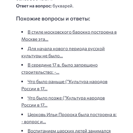
Ответ на вопрос:
букварей.
Похожие вопросы и ответы:
В стиле московского барокко построена в
Москве эта…
Для начала нового периода русской
культуры не было…
В середине 17 в. было запрещено
строительство: -…
Что было раньше (“Культура народов
России в 17…
Что было позже (“Культура народов
России в 17…
Церковь Ильи Пророка была построена в:
- вопрос и…
Воспитанием царских детей занимался