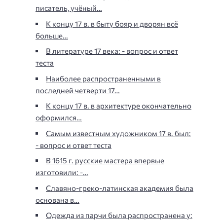
писатель, учёный…
К концу 17 в. в быту бояр и дворян всё
больше…
В литературе 17 века: - вопрос и ответ
теста
Наиболее распространенными в
последней четверти 17…
К концу 17 в. в архитектуре окончательно
оформился…
Самым известным художником 17 в. был:
- вопрос и ответ теста
В 1615 г. русские мастера впервые
изготовили: -…
Славяно-греко-латинская академия была
основана в…
Одежда из парчи была распространена у: