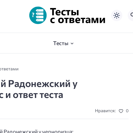
Тесты
 ответами
ий Радонежский у
 и ответ теста
Нравится:
0
й Радонежский у черноризца: