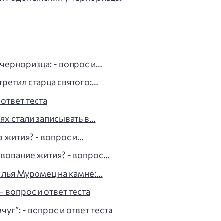
черноризца: - вопрос и…
третил старца святого:…
ответ теста
ях стали записывать в…
 жития? - вопрос и…
вование жития? - вопрос…
Илья Муромец на камне:…
 вопрос и ответ теста
уг”: - вопрос и ответ теста