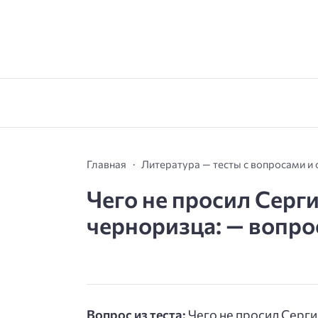
Главная
Литература — тесты с вопросами и
Чего не просил Серг
черноризца: — вопрос
Вопрос из теста:
Чего не просил Серги