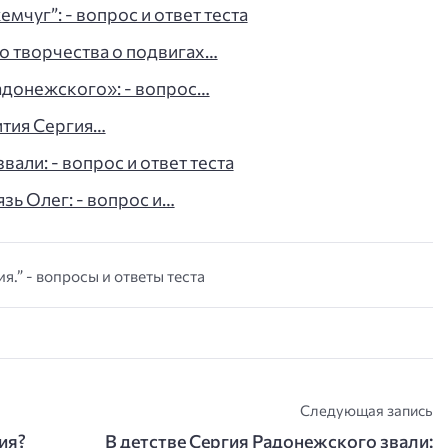
мчуг”: - вопрос и ответ теста
о творчества о подвигах…
адонежского»: - вопрос…
ития Сергия…
али: - вопрос и ответ теста
зь Олег: - вопрос и…
я.” - вопросы и ответы теста
Следующая запись
ия?
В детстве Сергия Радонежского звали: