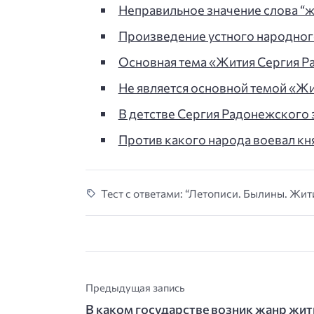
Неправильное значение слова “же
Произведение устного народног
Основная тема «Жития Сергия Р
Не является основной темой «Ж
В детстве Сергия Радонежского зв
Против какого народа воевал кня
Тест с ответами: “Летописи. Былины. Жити
Предыдущая запись
В каком государстве возник жанр жит