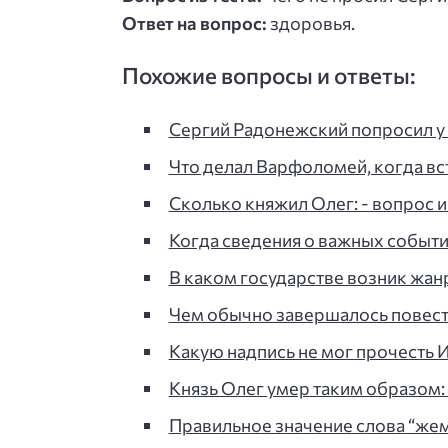
Ответ на вопрос:
здоровья.
Похожие вопросы и ответы:
Сергий Радонежский попросил у 
Что делал Варфоломей, когда вс
Сколько княжил Олег: - вопрос и 
Когда сведения о важных событи
В каком государстве возник жанр
Чем обычно завершалось повест
Какую надпись не мог прочесть 
Князь Олег умер таким образом: -
Правильное значение слова “жемч