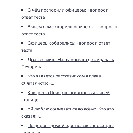
О чём поспорили офицеры: - вопрос и
ответ теста
В чьем доме спорили офицеры: - вопрос и
ответ теста
Офицеры собирались: - вопрос и ответ
теста
Дочь хозяина Настя обычно дожидалась
Печорина: -…
Кто является рассказчиком в главе
«Фаталист»: -…
Как долго Печорин прожил в казачьей
станице: -…
«Я люблю сомневаться во всём». Кто это
сказал: -…
По дороге домой один казак спросил, не
видел ли…