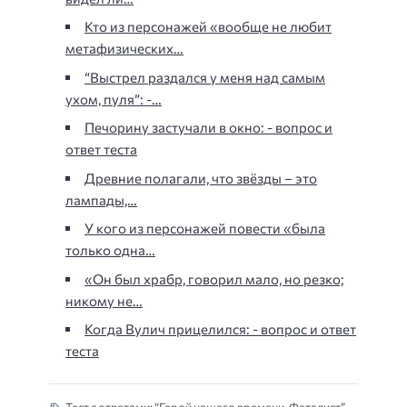
Кто из персонажей «вообще не любит
метафизических…
“Выстрел раздался у меня над самым
ухом, пуля”: -…
Печорину застучали в окно: - вопрос и
ответ теста
Древние полагали, что звёзды – это
лампады,…
У кого из персонажей повести «была
только одна…
«Он был храбр, говорил мало, но резко;
никому не…
Когда Вулич прицелился: - вопрос и ответ
теста