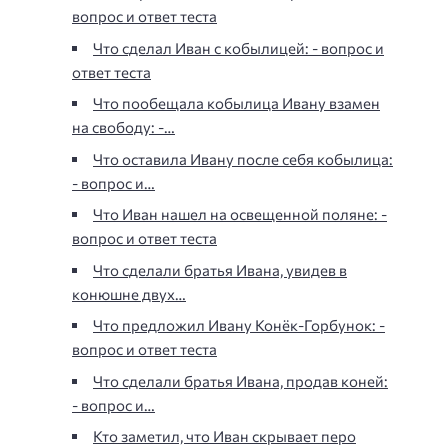
вопрос и ответ теста
Что сделал Иван с кобылицей: - вопрос и
ответ теста
Что пообещала кобылица Ивану взамен
на свободу: -…
Что оставила Ивану после себя кобылица:
- вопрос и…
Что Иван нашел на освещенной поляне: -
вопрос и ответ теста
Что сделали братья Ивана, увидев в
конюшне двух…
Что предложил Ивану Конёк-Горбунок: -
вопрос и ответ теста
Что сделали братья Ивана, продав коней:
- вопрос и…
Кто заметил, что Иван скрывает перо