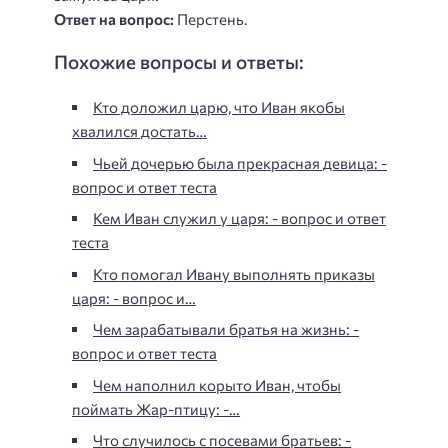
Ответ на вопрос:
Перстень.
Похожие вопросы и ответы:
Кто доложил царю, что Иван якобы
хвалился достать…
Чьей дочерью была прекрасная девица: -
вопрос и ответ теста
Кем Иван служил у царя: - вопрос и ответ
теста
Кто помогал Ивану выполнять приказы
царя: - вопрос и…
Чем зарабатывали братья на жизнь: -
вопрос и ответ теста
Чем наполнил корыто Иван, чтобы
поймать Жар-птицу: -…
Что случилось с посевами братьев: -