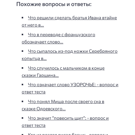
Похожие вопросы и ответы:
Что решили сделать братья Ивана втайне
от него в…
Что в переводе с французского
обозначает слово…
Что сыпалось из-под ножки Серебряного
копытца в…
Что случилось с мальчиком в конце
сказки Гаршина…
Что означает слово УЗОРОЧЬЕ: - вопрос и
ответ теста
Что понял Миша после своего сна в
сказке Одоевского…
Что значит “повесить щит”: - вопрос и
ответ теста
Кто из поэтов писал басни: - вопрос и