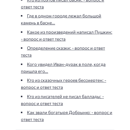
ответ теста
Где в одном городе лежал большой
камень в басне…
Какое из произведений написал Пушкин:
- вопрос и ответ теста
Определение сказки: - вопрос и ответ
теста
Кого увидел Иван-дурак в поле, когда
пришла его…
Кто из сказочных героев бессмертен: -
вопрос и ответ теста
Кто из писателей не писал баллады: -
вопрос и ответ теста
Как звали богатыря Добрыню: - вопрос и
ответ теста