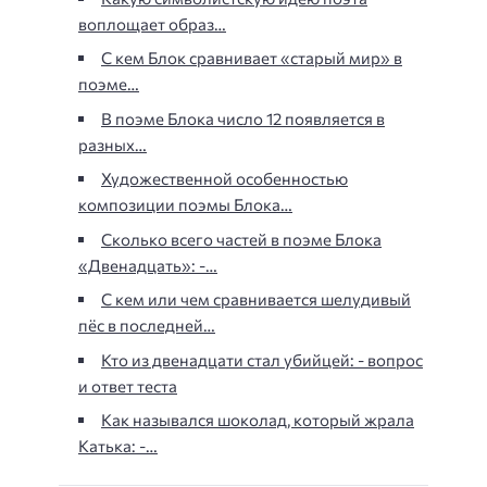
воплощает образ…
С кем Блок сравнивает «старый мир» в
поэме…
В поэме Блока число 12 появляется в
разных…
Художественной особенностью
композиции поэмы Блока…
Сколько всего частей в поэме Блока
«Двенадцать»: -…
С кем или чем сравнивается шелудивый
пёс в последней…
Кто из двенадцати стал убийцей: - вопрос
и ответ теста
Как назывался шоколад, который жрала
Катька: -…