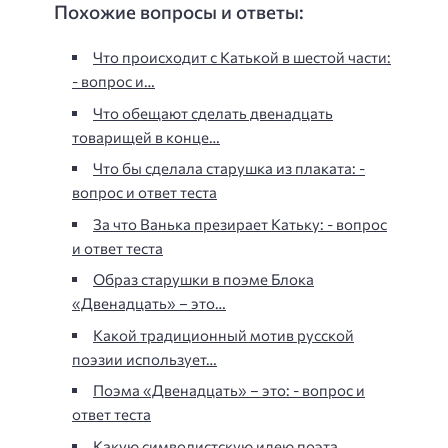
Похожие вопросы и ответы:
Что происходит с Катькой в шестой части:
- вопрос и…
Что обещают сделать двенадцать
товарищей в конце…
Что бы сделала старушка из плаката: -
вопрос и ответ теста
За что Ванька презирает Катьку: - вопрос
и ответ теста
Образ старушки в поэме Блока
«Двенадцать» – это…
Какой традиционный мотив русской
поэзии использует…
Поэма «Двенадцать» – это: - вопрос и
ответ теста
Какую символистскую идею поэта