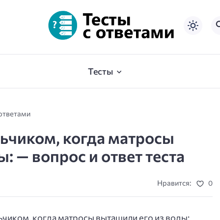
Тесты
 ответами
ьчиком, когда матросы
: — вопрос и ответ теста
Нравится:
0
чиком, когда матросы вытащили его из воды: