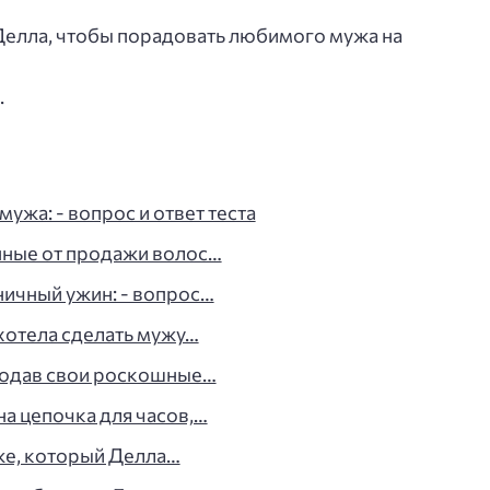
Делла, чтобы порадовать любимого мужа на
.
ужа: - вопрос и ответ теста
нные от продажи волос…
ничный ужин: - вопрос…
 хотела сделать мужу…
родав свои роскошные…
на цепочка для часов,…
же, который Делла…