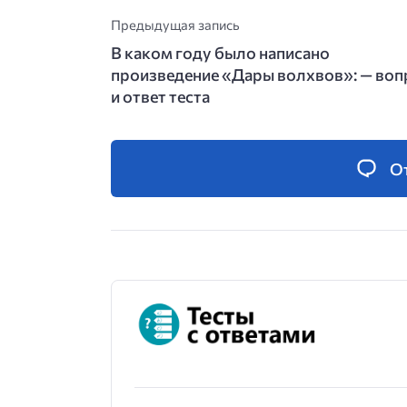
Предыдущая запись
В каком году было написано
произведение «Дары волхвов»: — воп
и ответ теста
О