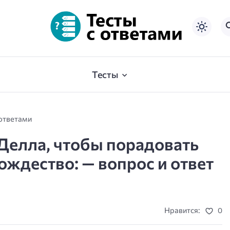
Тесты
 ответами
Делла, чтобы порадовать
ждество: — вопрос и ответ
Нравится:
0