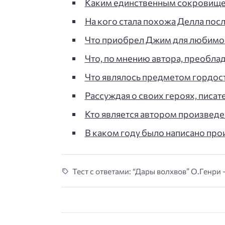
Каким единственным сокровищем
На кого стала похожа Делла посл
Что приобрел Джим для любимо
Что, по мнению автора, преоблад
Что являлось предметом гордост
Рассуждая о своих героях, писат
Кто является автором произведе
В каком году было написано пр
Тест с ответами: “Дары волхвов” О.Генри 