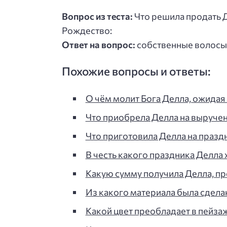
Вопрос из теста:
Что решила продать 
Рождество:
Ответ на вопрос:
собственные волосы
Похожие вопросы и ответы:
О чём молит Бога Делла, ожидая м
Что приобрела Делла на выруче
Что приготовила Делла на празд
В честь какого праздника Делла
Какую сумму получила Делла, п
Из какого материала была сдела
Какой цвет преобладает в пейза