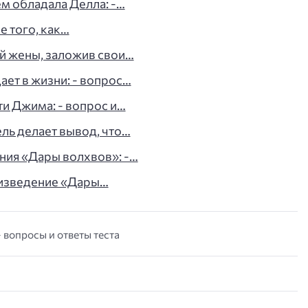
 обладала Делла: -…
е того, как…
й жены, заложив свои…
ает в жизни: - вопрос…
и Джима: - вопрос и…
ель делает вывод, что…
ния «Дары волхвов»: -…
оизведение «Дары…
- вопросы и ответы теста