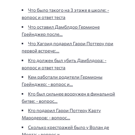
Что было такого на 3 этаже в школе: -
вопрос и ответ теста
Что оставил Дамблдор Гермионе
Грейнджер после…
Что Хагрид подарил Гарри Поттеру при
первой встрече:…
Кто должен был убить Дамблдора: -
вопрос и ответ теста
Кем работали родители Гермионы
Грейнджер: - вопрос и…
Кто был сильнее вооружен в финальной
битве: - вопрос…
Кто подарил Гарри Поттеру Карту
Мародеров: - вопрос…
Сколько крестражей было у Волан де
Морта: - вопрос и…