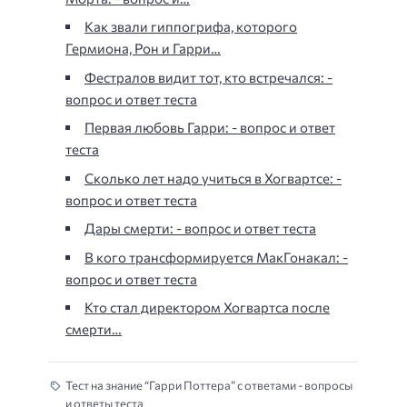
Как звали гиппогрифа, которого
Гермиона, Рон и Гарри…
Фестралов видит тот, кто встречался: -
вопрос и ответ теста
Первая любовь Гарри: - вопрос и ответ
теста
Сколько лет надо учиться в Хогвартсе: -
вопрос и ответ теста
Дары смерти: - вопрос и ответ теста
В кого трансформируется МакГонакал: -
вопрос и ответ теста
Кто стал директором Хогвартса после
смерти…
Тест на знание “Гарри Поттера” с ответами - вопросы
и ответы теста