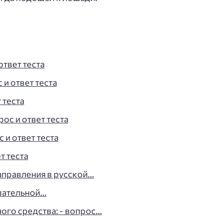
ответ теста
 и ответ теста
 теста
ос и ответ теста
 и ответ теста
т теста
аправления в русской…
азательной…
ого средства: - вопрос…