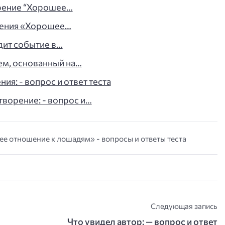
орение “Хорошее…
рения «Хорошее…
дит событие в…
ем, основанный на…
ия: - вопрос и ответ теста
ворение: - вопрос и…
ее отношение к лошадям» - вопросы и ответы теста
Следующая запись
Что увидел автор: — вопрос и ответ