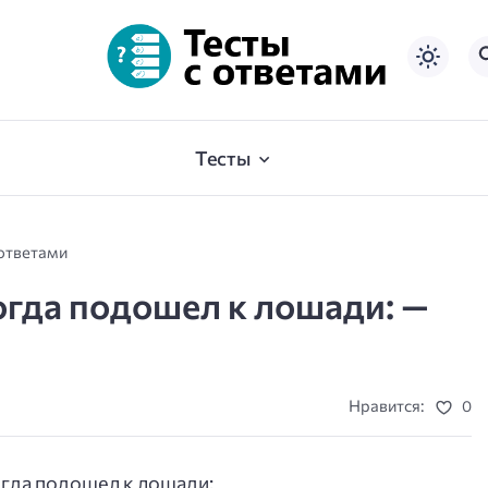
Тесты
 ответами
когда подошел к лошади: —
Нравится:
0
огда подошел к лошади: