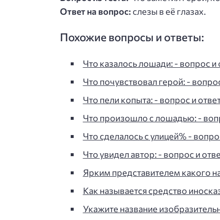
Ответ на вопрос:
слезы в её глазах.
Похожие вопросы и ответы:
Что казалось лошади: - вопрос и 
Что почувствовал герой: - вопрос
Что пели копыта: - вопрос и ответ
Что произошло с лошадью: - вопр
Что сделалось с улицей% - вопрос
Что увидел автор: - вопрос и отве
Ярким представителем какого н
Как называется средство иноск
Укажите название изобразительн