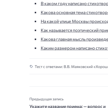
В каком году написано стихотв
Какова основная тема стихотво
На какой улице Москвы происхо
Как называется поэтический при
Какова главная мысль произведен
Каким размером написано стихот
Тест с ответами: В.В. Маяковский «Хорош
Предыдущая запись
Укажите название приема: — вопрос и