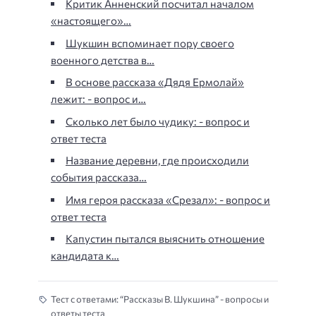
Критик Анненский посчитал началом
«настоящего»…
Шукшин вспоминает пору своего
военного детства в…
В основе рассказа «Дядя Ермолай»
лежит: - вопрос и…
Сколько лет было чудику: - вопрос и
ответ теста
Название деревни, где происходили
события рассказа…
Имя героя рассказа «Срезал»: - вопрос и
ответ теста
Капустин пытался выяснить отношение
кандидата к…
Тест с ответами: “Рассказы В. Шукшина” - вопросы и
ответы теста