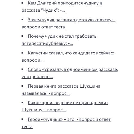
Кем Дмитрий приходится чудику, в
рассказе “Чудик”: -…
Зачем чудик расписал детскую коляску: -
вопрос и ответ теста
Почему чудик не стал требовать
пятидесятирублевку: -…
Капустин сказал, что кандидатов сейчас: -
вопрос и…
Слово «срезал», в одноименном рассказе,
употреблено…
Первая книга рассказов Шукшина
называлась: - вопрос…
Какое произведение не принадлежит
Шукшину: - вопрос…
Герои-«чудики» – это: - вопрос и ответ
теста