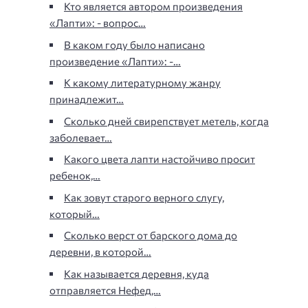
Кто является автором произведения
«Лапти»: - вопрос…
В каком году было написано
произведение «Лапти»: -…
К какому литературному жанру
принадлежит…
Сколько дней свирепствует метель, когда
заболевает…
Какого цвета лапти настойчиво просит
ребенок,…
Как зовут старого верного слугу,
который…
Сколько верст от барского дома до
деревни, в которой…
Как называется деревня, куда
отправляется Нефед,…