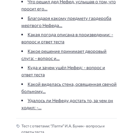
Что решил дед Нефед, услышав о том, что
просит его…
Благодаря какому предмету гардероба
мертвого Нефеда…
Какая погода описана в произведении: -
вопрос и ответ теста
Какое решение принимает дворовый
слуга: - вопрос и…
Куда и зачем ушёл Нефед: - вопрос и
ответ теста
Какой виделась стена, освященная свечой
больному…
Удалось ли Нефеду достать то, за чем он
ходил: -…
Тест с ответами: “Лапти” И.А. Бунин - вопросы и
ответы теста