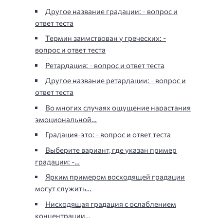
Другое название градации: - вопрос и
ответ теста
Термин заимствован у греческих: -
вопрос и ответ теста
Ретардация: - вопрос и ответ теста
Другое название ретардации: - вопрос и
ответ теста
Во многих случаях ощущение нарастания
эмоциональной…
Градация-это: - вопрос и ответ теста
Выберите вариант, где указан пример
градации: -…
Ярким примером восходящей градации
могут служить…
Нисходящая градация с ослаблением
концентрации…