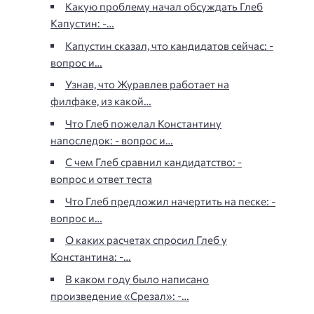
Какую проблему начал обсуждать Глеб
Капустин: -…
Капустин сказал, что кандидатов сейчас: -
вопрос и…
Узнав, что Журавлев работает на
филфаке, из какой…
Что Глеб пожелал Константину
напоследок: - вопрос и…
С чем Глеб сравнил кандидатство: -
вопрос и ответ теста
Что Глеб предложил начертить на песке: -
вопрос и…
О каких расчетах спросил Глеб у
Константина: -…
В каком году было написано
произведение «Срезал»: -…