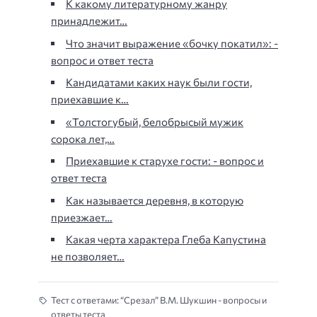
К какому литературному жанру
принадлежит…
Что значит выражение «бочку покатил»: -
вопрос и ответ теста
Кандидатами каких наук были гости,
приехавшие к…
«Толстогубый, белобрысый мужик
сорока лет,…
Приехавшие к старухе гости: - вопрос и
ответ теста
Как называется деревня, в которую
приезжает…
Какая черта характера Глеба Капустина
не позволяет…
Тест с ответами: “Срезал” В.М. Шукшин - вопросы и
ответы теста