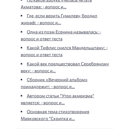
Ахматова: - вопрос и…
Где, если верить Гумилеву, бродил
жираф: - вопрос и…
Одна из поэм Есенина называлась: -
вопрос и ответ теста
Какой Тифлис снился Мандельштаму: -
вопрос и ответ теста
Какой век предшествовал Серебряному
веку: - вопрос и…
Сборник «Вечерний альбом»
принадлежит: - вопрос и…
Автором статьи “Утро акмеизма”
является: - вопрос и…
Основная тема стихотворения
Маяковского “Скрипка и…