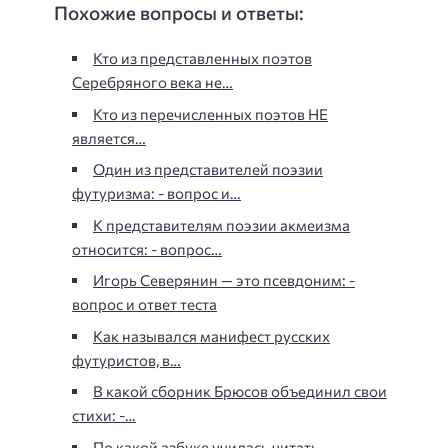
Похожие вопросы и ответы:
Кто из представленных поэтов
Серебряного века не…
Кто из перечисленных поэтов НЕ
является…
Один из представителей поэзии
футуризма: - вопрос и…
К представителям поэзии акмеизма
относится: - вопрос…
Игорь Северянин — это псевдоним: -
вопрос и ответ теста
Как назывался манифест русских
футуристов, в…
В какой сборник Брюсов объединил свои
стихи: -…
По какой азбуке училась читать