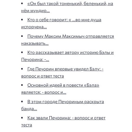
«Он был такой тоненький, беленький, на
нём мундир…
Кто о себе говорит: « …во мне душа
испорчена…
Почему Максим Максимыч отправляется
наказывать…
Кто рассказывает автору историю Бэлы и
Печорина: -…
Где Печорин впервые увидел Бэлу: -
вопрос и ответ теста
Основной идеей в повести «Бэла»
является: - вопрос и…
В этом городе Печориным раскрыта
банда…
Как звали Печорина: - вопрос и ответ
теста