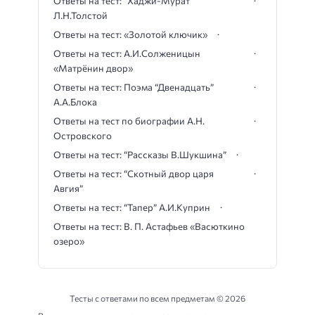
Ответы на тест: “Хаджи-Мурат”
Л.Н.Толстой
Ответы на тест: «Золотой ключик»
Ответы на тест: А.И.Солженицын
«Матрёнин двор»
Ответы на тест: Поэма “Двенадцать”
А.А.Блока
Ответы на тест по биографии А.Н.
Островского
Ответы на тест: “Рассказы В.Шукшина”
Ответы на тест: “Скотный двор царя
Авгия”
Ответы на тест: “Тапер” А.И.Куприн
Ответы на тест: В. П. Астафьев «Васюткино
озеро»
Тесты с ответами по всем предметам ©
2026