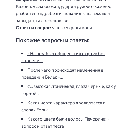
Казбич: «…завизжал, ударил ружьё о камень,
разбил его вдребезги, повалился на землю и
зарыдал, как ребёнок…»:
Ответ на вопрос:
у него украли коня.
Похожие вопросы и ответы:
«На нём был офицерский сюртук без
эполет и…
После чего происходят изменения в
поведении Бэлы: -…
«…высокая, тоненькая, глаза чёрные, как у
горной…
Какая черта характера проявляется в
словах Бэлы:…
Какого цвета были волосы Печорина: -
вопрос и ответ теста