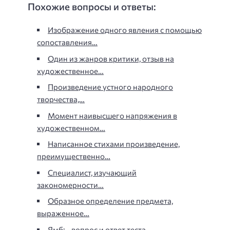
Похожие вопросы и ответы:
Изображение одного явления с помощью
сопоставления…
Один из жанров критики, отзыв на
художественное…
Произведение устного народного
творчества,…
Момент наивысшего напряжения в
художественном…
Написанное стихами произведение,
преимущественно…
Специалист, изучающий
закономерности…
Образное определение предмета,
выраженное…
Ямб: - вопрос и ответ теста