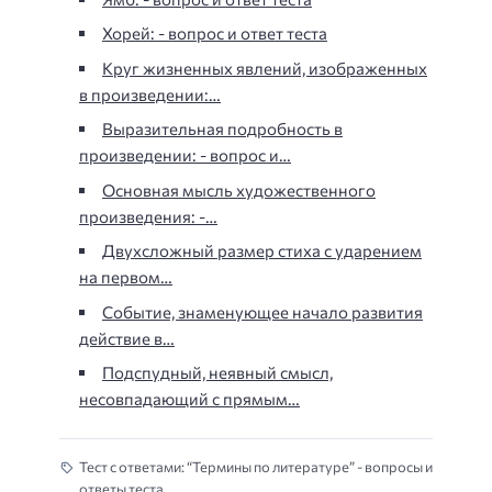
Хорей: - вопрос и ответ теста
Круг жизненных явлений, изображенных
в произведении:…
Выразительная подробность в
произведении: - вопрос и…
Основная мысль художественного
произведения: -…
Двухсложный размер стиха с ударением
на первом…
Событие, знаменующее начало развития
действие в…
Подспудный, неявный смысл,
несовпадающий с прямым…
Тест с ответами: “Термины по литературе” - вопросы и
ответы теста