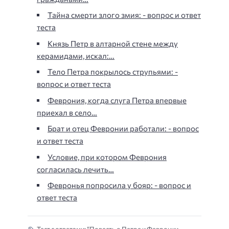
Тайна смерти злого змия: - вопрос и ответ
теста
Князь Петр в алтарной стене между
керамидами, искал:…
Тело Петра покрылось струпьями: -
вопрос и ответ теста
Феврония, когда слуга Петра впервые
приехал в село…
Брат и отец Февронии работали: - вопрос
и ответ теста
Условие, при котором Феврония
согласилась лечить…
Февронья попросила у бояр: - вопрос и
ответ теста