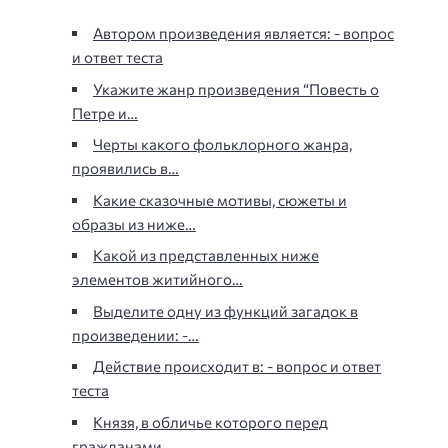
Автором произведения является: - вопрос
и ответ теста
Укажите жанр произведения “Повесть о
Петре и…
Черты какого фольклорного жанра,
проявились в…
Какие сказочные мотивы, сюжеты и
образы из ниже…
Какой из представленных ниже
элементов житийного…
Выделите одну из функций загадок в
произведении: -…
Действие происходит в: - вопрос и ответ
теста
Князя, в обличье которого перед
гражданами…