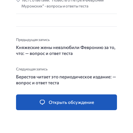
Тест с ответами: “Повесть о Петре и Февронии
Муромских” - вопросы и ответы теста
Предыдущая запись
Княжеские жены невзлюбили Февронию за то,
что: — вопрос и ответ теста
Следующая запись
Берестов читает это периодическое издание: —
вопрос и ответ теста
Открыть обсуждение