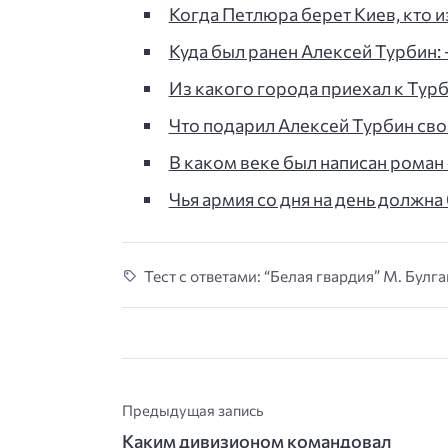
Когда Петлюра берет Киев, кто 
Куда был ранен Алексей Турбин: -
Из какого города приехал к Тур
Что подарил Алексей Турбин сво
В каком веке был написан роман 
Чья армия со дня на день должна
Тест с ответами: “Белая гвардия” М. Булга
Предыдущая запись
Каким дивизионом командовал