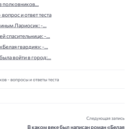
из полковников…
 вопрос и ответ теста
биным Лариосик: -…
ей спасительнице: -…
«Белая гвардия»: -…
 была войти в город:…
ков - вопросы и ответы теста
Следующая запись
В каком веке был написан роман «Белая