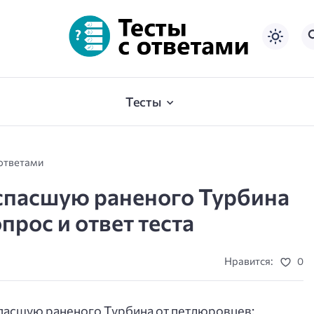
Тесты
 ответами
 спасшую раненого Турбина
прос и ответ теста
Нравится:
0
спасшую раненого Турбина от петлюровцев: