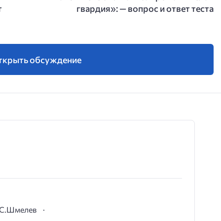
т
гвардия»: — вопрос и ответ теста
ткрыть обсуждение
И.С.Шмелев