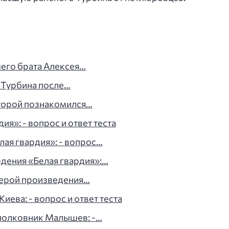
его брата Алексея…
 Турбина после…
которой познакомился…
я»: - вопрос и ответ теста
лая гвардия»: - вопрос…
дения «Белая гвардия»:…
герой произведения…
иева: - вопрос и ответ теста
полковник Малышев: -…