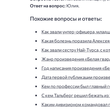
Ответ на вопрос:
Юлия.
Похожие вопросы и ответы:
Как звали унтер-офицера, младш
Какая болезнь поразила Алексея
Как звали сестру Най-Турса, с 
Жанр произведения «Белая гварди
Год написания произведения «Бе
Дата первой публикации произве
Кем по профессии был главный 
С кем Тальберг решил бежать из К
Каким дивизионом командовал 