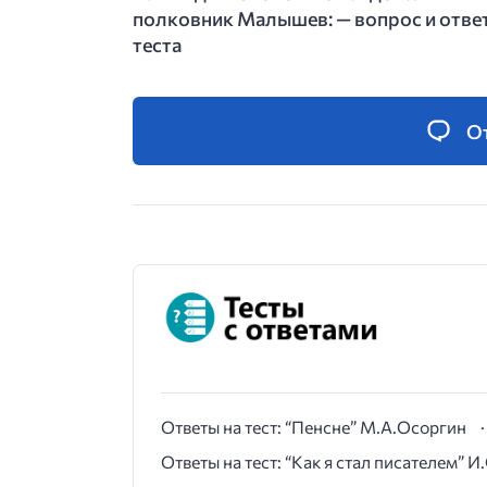
полковник Малышев: — вопрос и отве
теста
О
Ответы на тест: “Пенсне” М.А.Осоргин
Ответы на тест: “Как я стал писателем” 