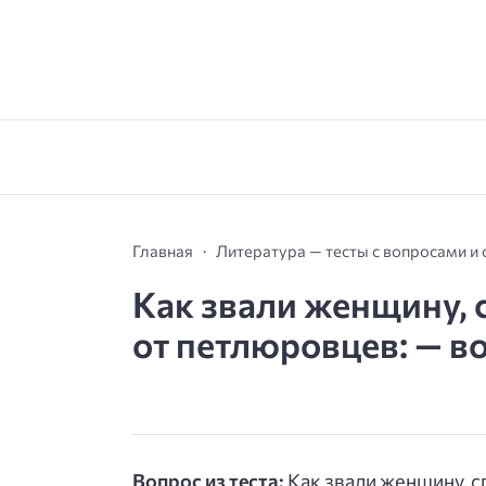
Главная
Литература — тесты с вопросами и
Как звали женщину,
от петлюровцев: — во
Вопрос из теста:
Как звали женщину, 