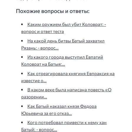
Похожие вопросы и ответы:
Каким оружием был убит Коловрат: -
вопрос и ответ теста
На какой день битвы Батый захватил
Рязань: - вопрос…
Из какого города выступил Евпатий
Коловрат на Батыя:…
Как отреагировала княгиня Евпраксия на
известие о…
В каком веке была написана повесть «О
разорении…
Как Батый наказал князя Федора
Юрьевича за его отказ…
Кого потребовал привести к нему хан
Батый: - вопрос…