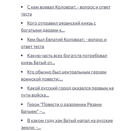
С кем воевал Коловрат: - вопрос и ответ
теста
Кого отправил рязанский князь с
богатыми дарами к…
Кем был Евпатий Коловрат: - вопрос и
ответ теста
Какую часть всех богатств потребовал
князь Батый от…
Кто обычно был центральным героем
воинской повести:…
Какой русский город оказался первым на
пути войска…
Герои “Повести о разорении Рязани
Батыем” –…
В каком году хан Батый напал на русские
земли: -…