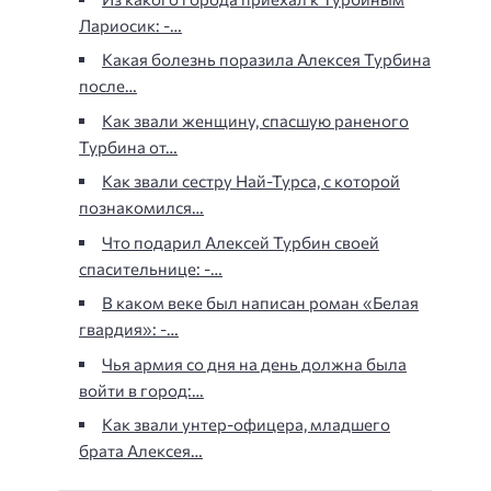
Лариосик: -…
Какая болезнь поразила Алексея Турбина
после…
Как звали женщину, спасшую раненого
Турбина от…
Как звали сестру Най-Турса, с которой
познакомился…
Что подарил Алексей Турбин своей
спасительнице: -…
В каком веке был написан роман «Белая
гвардия»: -…
Чья армия со дня на день должна была
войти в город:…
Как звали унтер-офицера, младшего
брата Алексея…