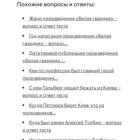
Похожие вопросы и ответы:
Жанр произведения «Белая гвардия»: -
вопрос и ответ теста
Год написания произведения «Белая
гвардия»: - вопрос…
Дата первой публикации произведения
«Белая гвардия»:…
Кем по профессии был главный герой
произведения…
С кем Тальберг решил бежать из Киева: -
вопрос и ответ теста
Когда Петлюра берет Киев, кто из
полковников…
Куда был ранен Алексей Турбин: - вопрос
и ответ теста
Из какого города приехал к Турбиным