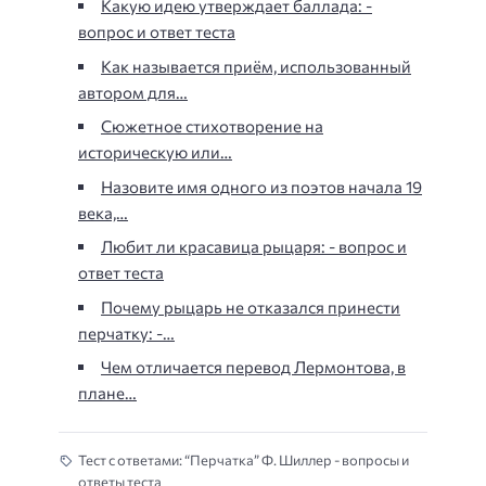
Какую идею утверждает баллада: -
вопрос и ответ теста
Как называется приём, использованный
автором для…
Сюжетное стихотворение на
историческую или…
Назовите имя одного из поэтов начала 19
века,…
Любит ли красавица рыцаря: - вопрос и
ответ теста
Почему рыцарь не отказался принести
перчатку: -…
Чем отличается перевод Лермонтова, в
плане…
Тест с ответами: “Перчатка” Ф. Шиллер - вопросы и
ответы теста