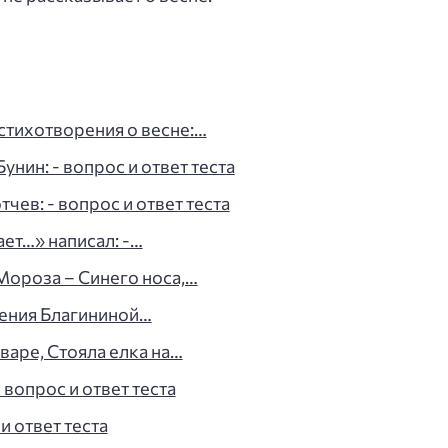
стихотворения о весне:…
нин: - вопрос и ответ теста
чев: - вопрос и ответ теста
ет…» написал: -…
Мороза – Синего носа,…
рения Благининой…
варе, Стояла елка на…
 вопрос и ответ теста
и ответ теста