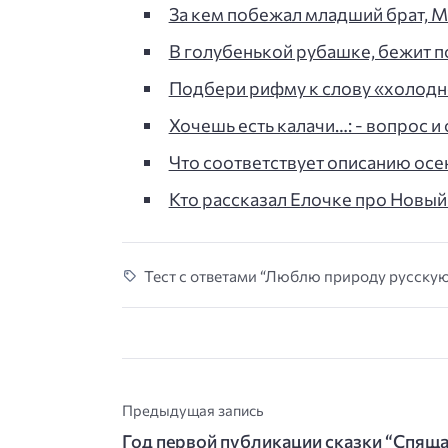
За кем побежал младший брат, М
В голубенькой рубашке, бежит п
Подбери рифму к слову «холоднее
Хочешь есть калачи…: - вопрос и 
Что соответствует описанию осени
Кто рассказал Елочке про Новый г
Тест с ответами “Люблю природу русскую”
Предыдущая запись
Год первой публикации сказки “Спящ