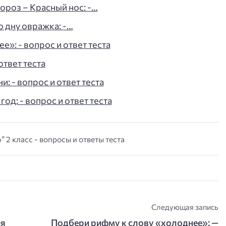
ороз – Красный нос: -…
о дну овражка: -…
»: - вопрос и ответ теста
ответ теста
: - вопрос и ответ теста
од: - вопрос и ответ теста
 2 класс - вопросы и ответы теста
Следующая запись
ая
Подбери рифму к слову «холоднее»: —