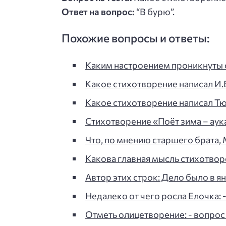
Ответ на вопрос:
“В бурю”.
Похожие вопросы и ответы:
Каким настроением проникнуты 
Какое стихотворение написал И.Бу
Какое стихотворение написал Тют
Стихотворение «Поёт зима – аука
Что, по мнению старшего брата, 
Какова главная мысль стихотво
Автор этих строк: Дело было в ян
Недалеко от чего росла Елочка: -
Отметь олицетворение: - вопрос 