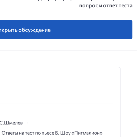
вопрос и ответ теста
ткрыть обсуждение
И.С.Шмелев
Ответы на тест по пьесе Б. Шоу «Пигмалион»