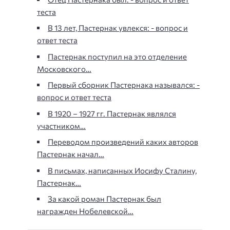
теста
В 13 лет, Пастернак увлекся: - вопрос и
ответ теста
Пастернак поступил на это отделение
Московского…
Первый сборник Пастернака назывался: -
вопрос и ответ теста
В 1920 – 1927 гг. Пастернак являлся
участником…
Переводом произведений каких авторов
Пастернак начал…
В письмах, написанных Иосифу Сталину,
Пастернак…
За какой роман Пастернак был
награжден Нобелевской…