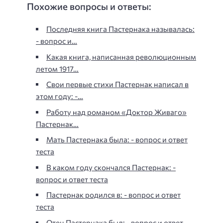
Похожие вопросы и ответы:
Последняя книга Пастернака называлась:
- вопрос и…
Какая книга, написанная революционным
летом 1917…
Свои первые стихи Пастернак написал в
этом году: -…
Работу над романом «Доктор Живаго»
Пастернак…
Мать Пастернака была: - вопрос и ответ
теста
В каком году скончался Пастернак: -
вопрос и ответ теста
Пастернак родился в: - вопрос и ответ
теста
Отец Пастернака был: - вопрос и ответ