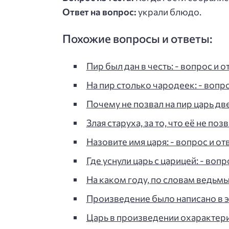
Ответ на вопрос:
украли блюдо.
Похожие вопросы и ответы:
Пир был дан в честь: - вопрос и о
На пир столько чародеек: - вопро
Почему не позвал на пир царь д
Злая старуха, за то, что её не поз
Назовите имя царя: - вопрос и отв
Где уснули царь с царицей: - вопр
На каком году, по словам ведьм
Произведение было написано в эт
Царь в произведении охарактер