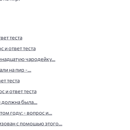
твет теста
с и ответ теста
венадцатую чародейку…
вали на пир -…
ет теста
ос и ответ теста
ы должна была…
ом году: - вопрос и…
изован с помощью этого…