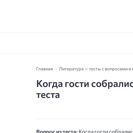
Главная
Литература — тесты с вопросами и
Когда гости собралис
теста
Вопрос из теста:
Когда гости собрались