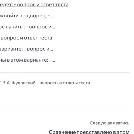
дет: - вопрос и ответ теста
м войти во дворец: -…
ое ланиты: - вопрос и…
 вопрос и ответ теста
арианте: - вопрос и…
ы в этом варианте: -…
” В.А.Жуковский - вопросы и ответы теста
Следующая запись
Сравнение представлено в этом