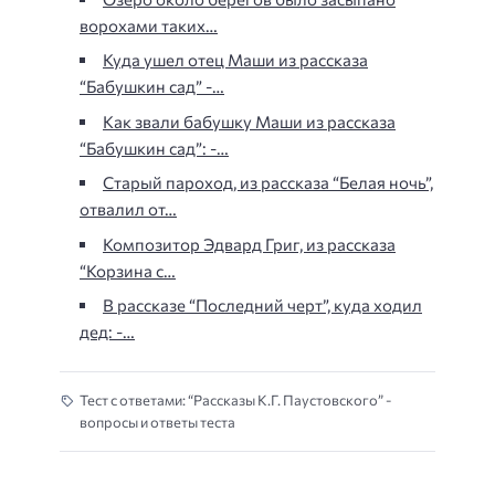
ворохами таких…
Куда ушел отец Маши из рассказа
“Бабушкин сад” -…
Как звали бабушку Маши из рассказа
“Бабушкин сад”: -…
Старый пароход, из рассказа “Белая ночь”,
отвалил от…
Композитор Эдвард Григ, из рассказа
“Корзина с…
В рассказе “Последний черт”, куда ходил
дед: -…
Тест с ответами: “Рассказы К.Г. Паустовского” -
вопросы и ответы теста