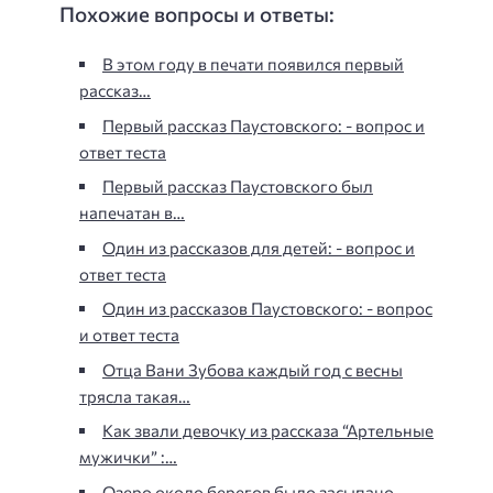
Похожие вопросы и ответы:
В этом году в печати появился первый
рассказ…
Первый рассказ Паустовского: - вопрос и
ответ теста
Первый рассказ Паустовского был
напечатан в…
Один из рассказов для детей: - вопрос и
ответ теста
Один из рассказов Паустовского: - вопрос
и ответ теста
Отца Вани Зубова каждый год с весны
трясла такая…
Как звали девочку из рассказа “Артельные
мужички” :…
Озеро около берегов было засыпано