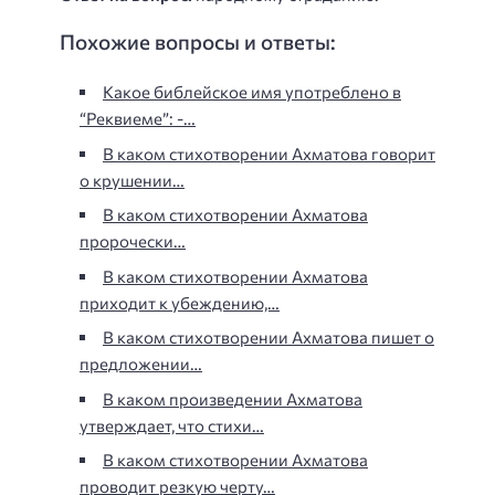
Похожие вопросы и ответы:
Какое библейское имя употреблено в
“Реквиеме”: -…
В каком стихотворении Ахматова говорит
о крушении…
В каком стихотворении Ахматова
пророчески…
В каком стихотворении Ахматова
приходит к убеждению,…
В каком стихотворении Ахматова пишет о
предложении…
В каком произведении Ахматова
утверждает, что стихи…
В каком стихотворении Ахматова
проводит резкую черту…