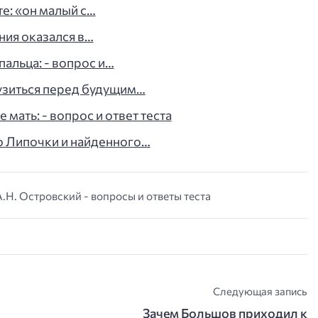
те: «он малый с…
ния оказался в…
пальца: - вопрос и…
узиться перед будущим…
мать: - вопрос и ответ теста
о Липочки и найденного…
А.Н. Островский - вопросы и ответы теста
Следующая запись
Зачем Большов приходил к