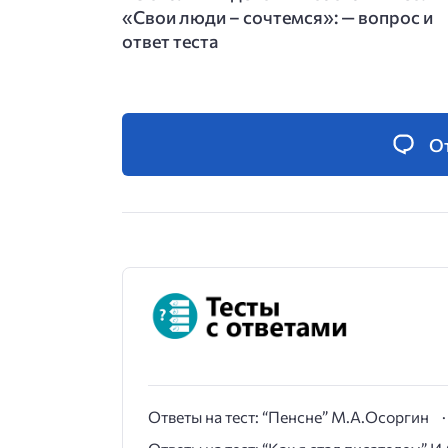
«Свои люди – сочтемся»: — вопрос и
ответ теста
О
Ответы на тест: “Пенсне” М.А.Осоргин