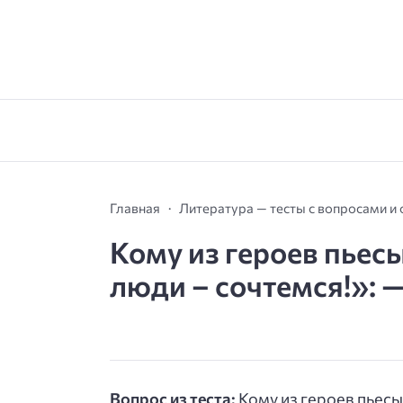
Главная
Литература — тесты с вопросами и
Кому из героев пьес
люди – сочтемся!»: —
Вопрос из теста:
Кому из героев пьесы