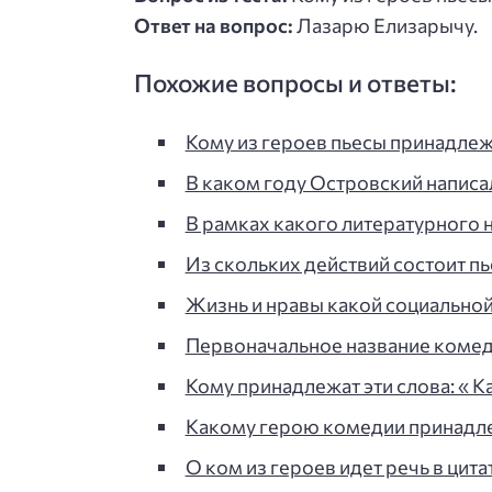
Ответ на вопрос:
Лазарю Елизарычу.
Похожие вопросы и ответы:
Кому из героев пьесы принадле
В каком году Островский написа
В рамках какого литературного 
Из скольких действий состоит п
Жизнь и нравы какой социально
Первоначальное название комед
Кому принадлежат эти слова: « К
Какому герою комедии принадле
О ком из героев идет речь в цита