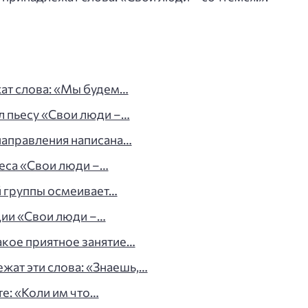
жат слова: «Мы будем…
л пьесу «Свои люди –…
направления написана…
ьеса «Свои люди –…
й группы осмеивает…
ии «Свои люди –…
акое приятное занятие…
жат эти слова: «Знаешь,…
те: «Коли им что…