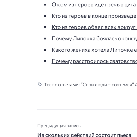
О ком из героев идет речь в цита
Кто из героев в конце произведе
Кто из героев обвел всех вокруг 
Почему Липочка боялась оконф
Какого жениха хотела Липочке ее 
Почему расстроилось сватовств
Тест с ответами: “Свои люди – сочтемся” 
Предыдущая запись
Из скольких действий состоит пьеса