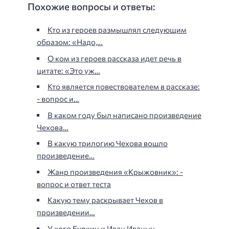
Похожие вопросы и ответы:
Кто из героев размышлял следующим
образом: «Надо,…
О ком из героев рассказа идет речь в
цитате: «Это уж…
Кто является повествователем в рассказе:
- вопрос и…
В каком году был написано произведение
Чехова…
В какую трилогию Чехова вошло
произведение…
Жанр произведения «Крыжовник»: -
вопрос и ответ теста
Какую тему раскрывает Чехов в
произведении…
У кого Буркин и Иван Иваныч