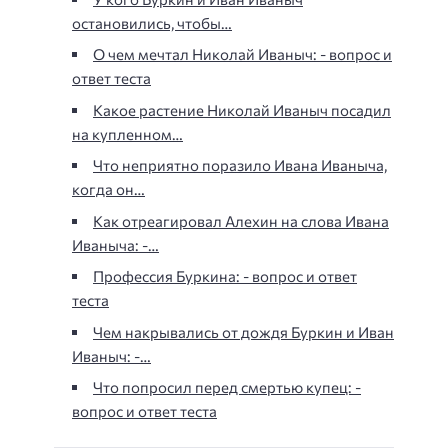
остановились, чтобы…
О чем мечтал Николай Иваныч: - вопрос и
ответ теста
Какое растение Николай Иваныч посадил
на купленном…
Что неприятно поразило Ивана Иваныча,
когда он…
Как отреагировал Алехин на слова Ивана
Иваныча: -…
Профессия Буркина: - вопрос и ответ
теста
Чем накрывались от дождя Буркин и Иван
Иваныч: -…
Что попросил перед смертью купец: -
вопрос и ответ теста