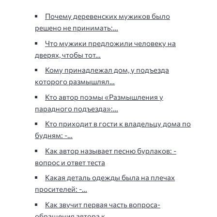
Почему деревенских мужиков было
решено не принимать:…
Что мужики предложили человеку на
дверях, чтобы тот…
Кому принадлежал дом, у подъезда
которого размышлял…
Кто автор поэмы «Размышления у
парадного подъезда»:…
Кто приходит в гости к владельцу дома по
будням: -…
Как автор называет песню бурлаков: -
вопрос и ответ теста
Какая деталь одежды была на плечах
просителей: -…
Как звучит первая часть вопроса-
обращения автора к…