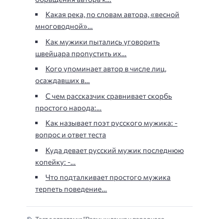
Какая река, по словам автора, «весной
многоводной»…
Как мужики пытались уговорить
швейцара пропустить их…
Кого упоминает автор в числе лиц,
осаждавших в…
С чем рассказчик сравнивает скорбь
простого народа:…
Как называет поэт русского мужика: -
вопрос и ответ теста
Куда девает русский мужик последнюю
копейку: -…
Что подталкивает простого мужика
терпеть поведение…