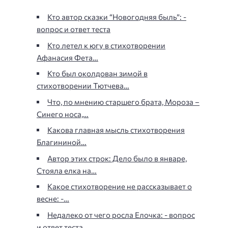
Кто автор сказки “Новогодняя быль”: -
вопрос и ответ теста
Кто летел к югу в стихотворении
Афанасия Фета…
Кто был околдован зимой в
стихотворении Тютчева…
Что, по мнению старшего брата, Мороза –
Синего носа,…
Какова главная мысль стихотворения
Благининой…
Автор этих строк: Дело было в январе,
Стояла елка на…
Какое стихотворение не рассказывает о
весне: -…
Недалеко от чего росла Елочка: - вопрос
и ответ теста