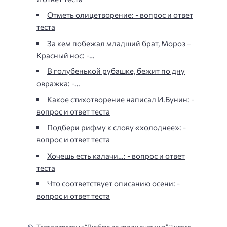
Отметь олицетворение: - вопрос и ответ
теста
За кем побежал младший брат, Мороз –
Красный нос: -…
В голубенькой рубашке, бежит по дну
овражка: -…
Какое стихотворение написал И.Бунин: -
вопрос и ответ теста
Подбери рифму к слову «холоднее»: -
вопрос и ответ теста
Хочешь есть калачи…: - вопрос и ответ
теста
Что соответствует описанию осени: -
вопрос и ответ теста