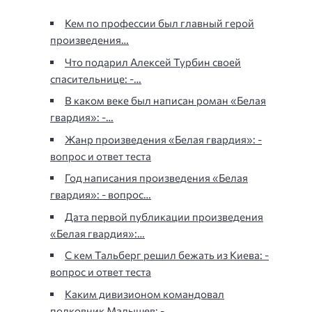
Кем по профессии был главный герой
произведения…
Что подарил Алексей Турбин своей
спасительнице: -…
В каком веке был написан роман «Белая
гвардия»: -…
Жанр произведения «Белая гвардия»: -
вопрос и ответ теста
Год написания произведения «Белая
гвардия»: - вопрос…
Дата первой публикации произведения
«Белая гвардия»:…
С кем Тальберг решил бежать из Киева: -
вопрос и ответ теста
Каким дивизионом командовал
полковник Малышев: -…