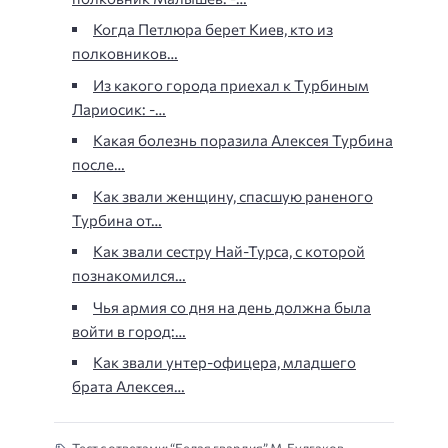
Когда Петлюра берет Киев, кто из
полковников…
Из какого города приехал к Турбиным
Лариосик: -…
Какая болезнь поразила Алексея Турбина
после…
Как звали женщину, спасшую раненого
Турбина от…
Как звали сестру Най-Турса, с которой
познакомился…
Чья армия со дня на день должна была
войти в город:…
Как звали унтер-офицера, младшего
брата Алексея…