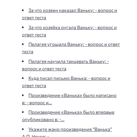
За что хозяин наказал Ваньку: - вопрос и
ответ теста
За что хозяйка ругала Ваньку: - вопрос и
ответ теста
Пелагея угощала Ваньку: - вопрос и ответ
теста
Пелагея научила танцевать Ваньку: -
вопрос и ответ теста
Куда писал письмо Ванька: - вопрос и
ответ теста
Произведение «Ванька» было написано
в: - вопрос и…
Произведение «Ванька» было впервые
опубликовано в: -…
Укажите жанр произведения “Ванька”
А.П. Чехов: -…