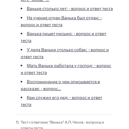
Ваньке столько лет: - вопрос и ответ теста
На учение отдан Ванька был отдан: -
вопрос и ответ теста
Ванька пишет письмо: - вопрос и ответ
теста
У деда Ваньки столько собак: - вопрос и
ответ теста
Мать Ваньки работала у господ: - вопрос
и ответ теста
Воспоминание о чем описывается в
рассказе: - вопрос…
Кем служил его дед: - вопрос и ответ
теста
Тест с ответами: “Ванька” А.П. Чехов - вопросы и
ответы теста