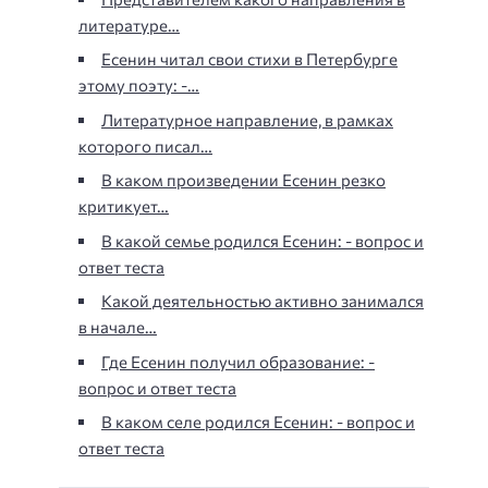
литературе…
Есенин читал свои стихи в Петербурге
этому поэту: -…
Литературное направление, в рамках
которого писал…
В каком произведении Есенин резко
критикует…
В какой семье родился Есенин: - вопрос и
ответ теста
Какой деятельностью активно занимался
в начале…
Где Есенин получил образование: -
вопрос и ответ теста
В каком селе родился Есенин: - вопрос и
ответ теста