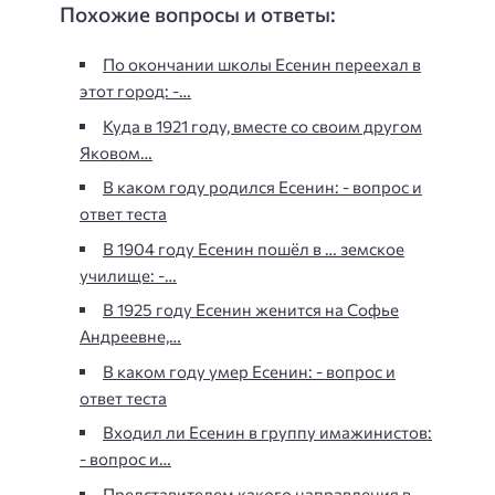
Похожие вопросы и ответы:
По окончании школы Есенин переехал в
этот город: -…
Куда в 1921 году, вместе со своим другом
Яковом…
В каком году родился Есенин: - вопрос и
ответ теста
В 1904 году Есенин пошёл в … земское
училище: -…
В 1925 году Есенин женится на Софье
Андреевне,…
В каком году умер Есенин: - вопрос и
ответ теста
Входил ли Есенин в группу имажинистов:
- вопрос и…
Представителем какого направления в