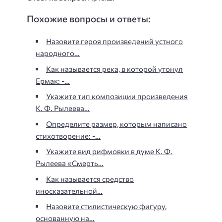
Похожие вопросы и ответы:
Назовите героя произведений устного
народного…
Как называется река, в которой утонул
Ермак: -…
Укажите тип композиции произведения
К. Ф. Рылеева…
Определите размер, которым написано
стихотворение: -…
Укажите вид рифмовки в думе К. Ф.
Рылеева «Смерть…
Как называется средство
иносказательной…
Назовите стилистическую фигуру,
основанную на…