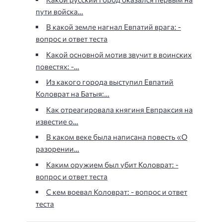
пути войска…
В какой земле нагнал Евпатий врага: -
вопрос и ответ теста
Какой основной мотив звучит в воинских
повестях: -…
Из какого города выступил Евпатий
Коловрат на Батыя:…
Как отреагировала княгиня Евпраксия на
известие о…
В каком веке была написана повесть «О
разорении…
Каким оружием был убит Коловрат: -
вопрос и ответ теста
С кем воевал Коловрат: - вопрос и ответ
теста