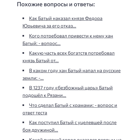
Похожие вопросы и ответы:
Как Батый наказал князя Федора
Юрьевича за его отказ…
Кого потребовал привести к нему хан
Батый: - вопрос…
Какую часть всех богатств потребовал
князь Батый от…
В каком году хан Батый напал на русские
земли: -…
В 1237 году «безбожный царь» Батый
подошёл к Рязани…
Что сделал Батый с храмами: - вопрос и
ответ теста
Как поступил Батый с уцелевшей после
боя дружиной…
Какой русский город оказался первым на