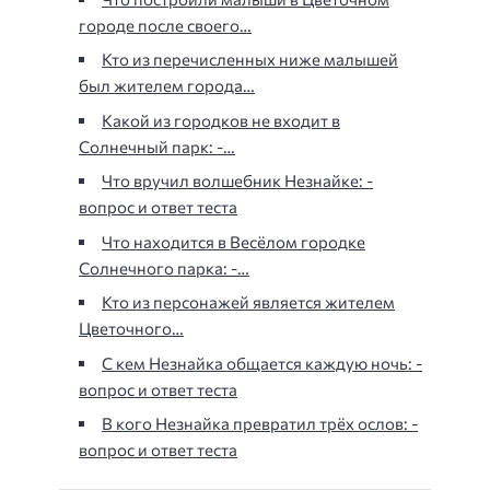
городе после своего…
Кто из перечисленных ниже малышей
был жителем города…
Какой из городков не входит в
Солнечный парк: -…
Что вручил волшебник Незнайке: -
вопрос и ответ теста
Что находится в Весёлом городке
Солнечного парка: -…
Кто из персонажей является жителем
Цветочного…
С кем Незнайка общается каждую ночь: -
вопрос и ответ теста
В кого Незнайка превратил трёх ослов: -
вопрос и ответ теста