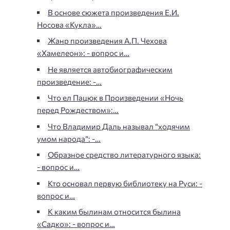
В основе сюжета произведения Е.И.
Носова «Кукла»…
Жанр произведения А.П. Чехова
«Хамелеон»: - вопрос и…
Не является автобиографическим
произведение: -…
Что ел Пацюк в Произведении «Ночь
перед Рождеством»:…
Что Владимир Даль называл “ходячим
умом народа”: -…
Образное средство литературного языка:
- вопрос и…
Кто основал первую библиотеку на Руси: -
вопрос и…
К каким былинам относится былина
«Садко»: - вопрос и…