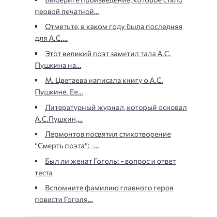
первой печатной…
Отметьте, в каком году была последняя
для А.С.…
Этот великий поэт заметил тала А.С.
Пушкина на…
М. Цветаева написала книгу о А.С.
Пушкине. Ее…
Литературный журнал, который основал
А.С.Пушкин,…
Лермонтов посвятил стихотворение
“Смерть поэта”: -…
Был ли женат Гоголь: - вопрос и ответ
теста
Вспомните фамилию главного героя
повести Гоголя…