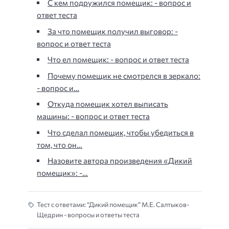
С кем подружился помещик: - вопрос и
ответ теста
За что помещик получил выговор: -
вопрос и ответ теста
Что ел помещик: - вопрос и ответ теста
Почему помещик не смотрелся в зеркало:
- вопрос и…
Откуда помещик хотел выписать
машины: - вопрос и ответ теста
Что сделал помещик, чтобы убедиться в
том, что он…
Назовите автора произведения «Дикий
помещик»: -…
Тест с ответами: “Дикий помещик” М.Е. Салтыков-
Щедрин - вопросы и ответы теста