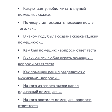
Какую газету любил читать глупый
помещик в сказке…
По чему стал тосковать помещик после
того, как…
В каком году была создана сказка «Дикий
помещик»: -…
Кем был помещик: - вопрос и ответ теста
В какую игру любил играть помещик: -
вопрос и ответ теста
Как помещик решил разделаться с
мужиками: - вопрос и…
На кого из героев сказки напал
одичавший помещик: -…
На кого охотился помещик: - вопрос и
ответ теста