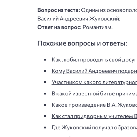
Вопрос из теста:
Одним из основополо
Василий Андреевич Жуковский:
Ответ на вопрос:
Романтизм.
Похожие вопросы и ответы:
Как любил проводить свой досуг
Кому Василий Андреевич подари
Участником какого литературно
В какой известной битве принима
Какое произведение В.А. Жуков
Как стал придворным учителем В
Где Жуковский получал образован