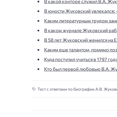
В какой конторе служил В.А. Жук
В юности Жуковский увлекался: -
Каким литературным трудом зан
В каком журнале Жуковский рабо
В 58 лет Жуковский женился на 
Каким еще талантом, помимо по
Куда поступил учиться в 1797 год
Кто был первой любовью В.А. Жу
Тест с ответами по биографии А.В. Жуковс