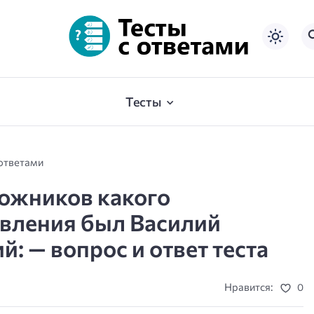
Тесты
 ответами
ожников какого
авления был Василий
: — вопрос и ответ теста
Нравится:
0