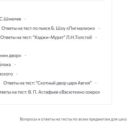
И.С.Шмелев
Ответы на тест по пьесе Б. Шоу «Пигмалион»
Ответы на тест: “Хаджи-Мурат” Л.Н.Толстой
ёнин двор»
Блока
вского
Ответы на тест: “Скотный двор царя Авгия”
тветы на тест: В. П. Астафьев «Васюткино озеро»
Вопросы и ответы на тесты по всем предметам для шк