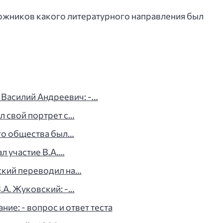
жников какого литературного направления был
 Василий Андреевич: -…
л свой портрет с…
го общества был…
л участие В.А.…
ский переводил на…
.А. Жуковский: -…
ие: - вопрос и ответ теста