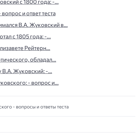
овский с 1800 года: -…
 вопрос и ответ теста
имался В.А. Жуковский в…
тал с 1805 года: -…
Елизавете Рейтерн…
этического, обладал…
у В.А. Жуковский: -…
ковского: - вопрос и…
кого - вопросы и ответы теста