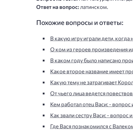
Ответ на вопрос:
латинском.
Похожие вопросы и ответы:
В какую игру играли дети, когда
О ком из героев произведения ид
В каком году было написано пр
Какое второе название имеет п
Какую тему не затрагивает Коро
От чьего лица ведется повество
Кем работал отец Васи: - вопрос и
Как звали сестру Васи: - вопрос и
Где Вася познакомился с Валеко