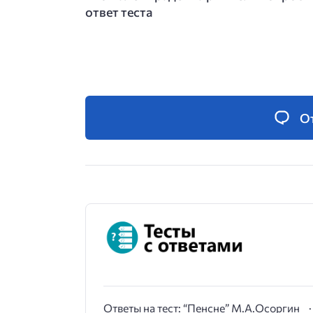
ответ теста
О
Ответы на тест: “Пенсне” М.А.Осоргин