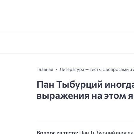
Главная
Литература — тесты с вопросами и
Пан Тыбурций иногда
выражения на этом яз
Вопрос из теста:
Пан Тыбурций иногда 