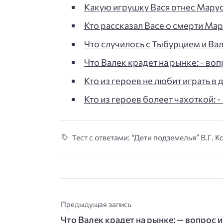
Какую игрушку Вася отнес Марусе
Кто рассказал Васе о смерти Мару
Что случилось с Тыбурцием и Ва
Что Валек крадет на рынке: - воп
Кто из героев не любит играть в 
Кто из героев болеет чахоткой: -
Тест с ответами: “Дети подземелья” В.Г. К
Предыдущая запись
Что Валек крадет на рынке: — вопрос и