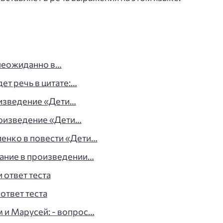
 неожиданно в…
ет речь в цитате:…
оизведение «Дети…
роизведение «Дети…
ленко в повести «Дети…
вание в произведении…
 ответ теста
 ответ теста
м и Марусей: - вопрос…