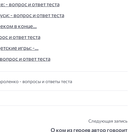
: - вопрос и ответ теста
си: - вопрос и ответ теста
леком в конце…
рос и ответ теста
детские игры: -…
 вопрос и ответ теста
ороленко - вопросы и ответы теста
Следующая запись
О ком из героев автор говорит