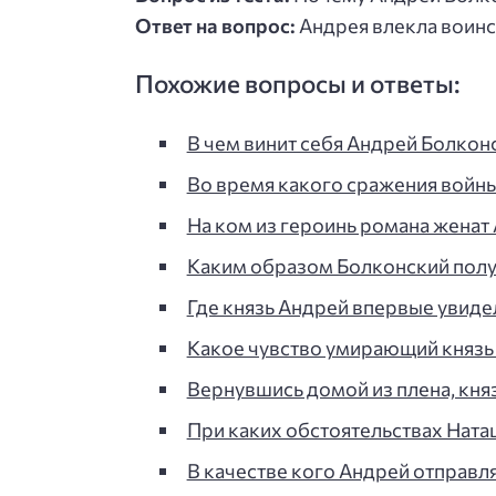
Ответ на вопрос:
Андрея влекла воинс
Похожие вопросы и ответы:
В чем винит себя Андрей Болкон
Во время какого сражения войны
На ком из героинь романа женат
Каким образом Болконский полу
Где князь Андрей впервые увиде
Какое чувство умирающий князь
Вернувшись домой из плена, кня
При каких обстоятельствах Ната
В качестве кого Андрей отправля