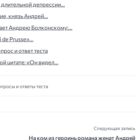
е длительной депрессии…
ие, князь Андрей…
вает Андрею Болконскому:…
i de Prusse»…
опрос и ответ теста
ной цитате: «Он видел…
опросы и ответы теста
Следующая запись
На ком из героинь романа женат Андрей