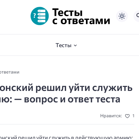
Тесты
 ответами
онский решил уйти служить
: — вопрос и ответ теста
Нравится:
1
нский решил уйти служить в действующую армию: