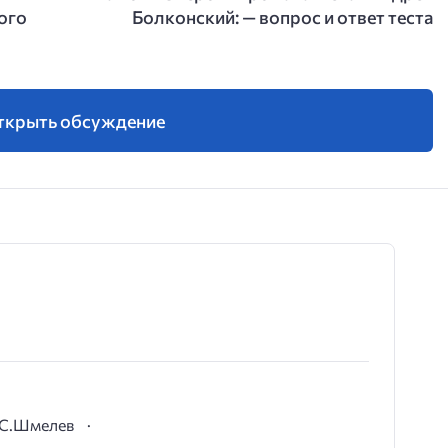
ого
Болконский: — вопрос и ответ теста
ткрыть обсуждение
И.С.Шмелев