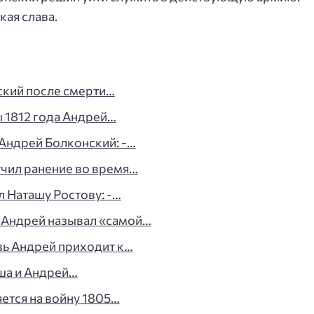
кая слава.
ский после смерти…
 1812 года Андрей…
 Андрей Болконский: -…
чил ранение во время…
л Наташу Ростову: -…
 Андрей называл «самой…
зь Андрей приходит к…
ша и Андрей…
ется на войну 1805…