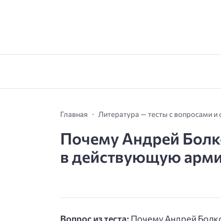
Главная
Литература — тесты с вопросами и
Почему Андрей Болк
в действующую армию
Вопрос из теста:
Почему Андрей Болко