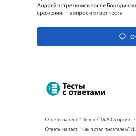
Андрей встретились после Бородинск
сражения: — вопрос и ответ теста
О
Ответы на тест: “Пенсне” М.А.Осоргин
Ответы на тест: “Как я стал писателем” 