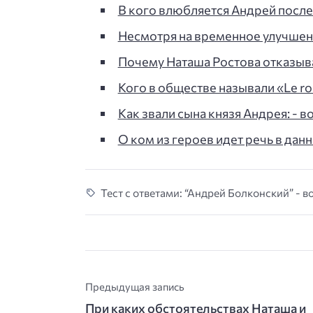
В кого влюбляется Андрей посл
Несмотря на временное улучшен
Почему Наташа Ростова отказы
Кого в обществе называли «Le ro
Как звали сына князя Андрея: - в
О ком из героев идет речь в дан
Тест с ответами: “Андрей Болконский” - в
Предыдущая запись
При каких обстоятельствах Наташа и