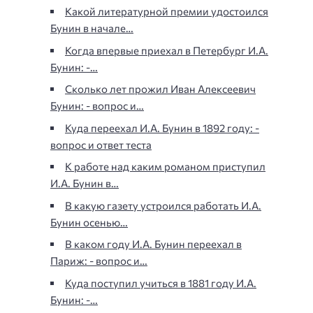
Какой литературной премии удостоился
Бунин в начале…
Когда впервые приехал в Петербург И.А.
Бунин: -…
Сколько лет прожил Иван Алексеевич
Бунин: - вопрос и…
Куда переехал И.А. Бунин в 1892 году: -
вопрос и ответ теста
К работе над каким романом приступил
И.А. Бунин в…
В какую газету устроился работать И.А.
Бунин осенью…
В каком году И.А. Бунин переехал в
Париж: - вопрос и…
Куда поступил учиться в 1881 году И.А.
Бунин: -…