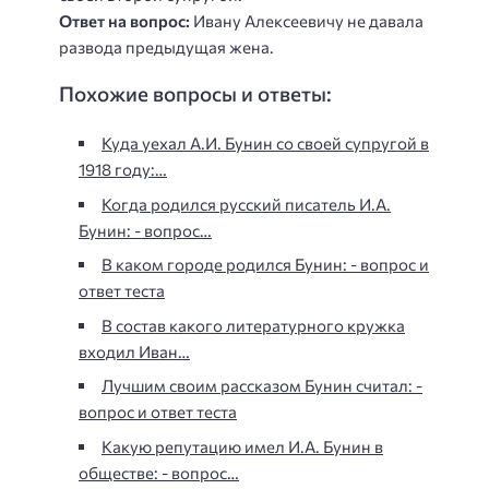
Ответ на вопрос:
Ивану Алексеевичу не давала
развода предыдущая жена.
Похожие вопросы и ответы:
Куда уехал А.И. Бунин со своей супругой в
1918 году:…
Когда родился русский писатель И.А.
Бунин: - вопрос…
В каком городе родился Бунин: - вопрос и
ответ теста
В состав какого литературного кружка
входил Иван…
Лучшим своим рассказом Бунин считал: -
вопрос и ответ теста
Какую репутацию имел И.А. Бунин в
обществе: - вопрос…