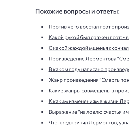
Похожие вопросы и ответы:
Против чего восстал поэт с прои
Какой рукой был сражен поэт: - в
С какой жаждой мщенья скончался
Произведение Лермонтова “Смер
В каком году написано произведен
Жанр произведения “Смерть поэ
Какие жанры совмещены в произв
К каким изменениям в жизни Ле
Выражение “на ловлю счастья и ч
Что предпринял Лермонтов, узна