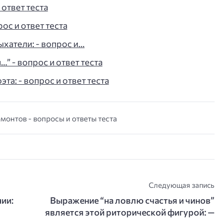
 ответ теста
рос и ответ теста
ыхатели: - вопрос и…
” - вопрос и ответ теста
та: - вопрос и ответ теста
монтов - вопросы и ответы теста
Следующая запись
ии:
Выражение “на ловлю счастья и чинов”
является этой риторической фигурой: —