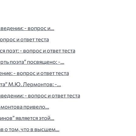
зведении: - вопрос и…
опрос и ответ теста
 поэт: - вопрос и ответ теста
ть поэта” посвящено: -…
ие: - вопрос и ответ теста
та” М.Ю. Лермонтов: -…
едении: - вопрос и ответ теста
рмонтова привело…
инов” является этой…
в о том, что в высшем…