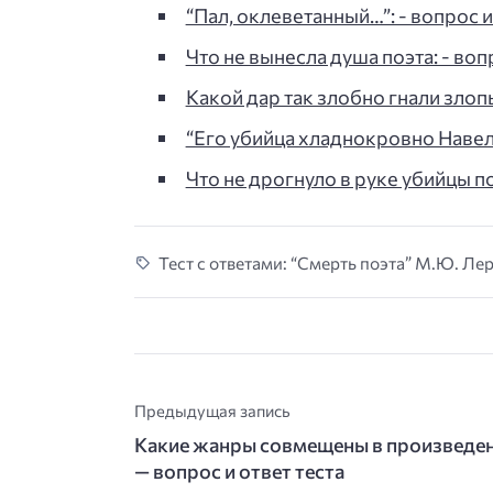
“Пал, оклеветанный…”: - вопрос и
Что не вынесла душа поэта: - воп
Какой дар так злобно гнали злоп
“Его убийца хладнокровно Навел…
Что не дрогнуло в руке убийцы поэ
Тест с ответами: “Смерть поэта” М.Ю. Лер
Предыдущая запись
Какие жанры совмещены в произведен
— вопрос и ответ теста