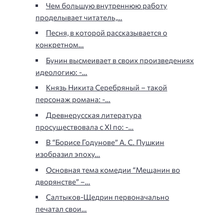
Чем большую внутреннюю работу
проделывает читатель,…
Песня, в которой рассказывается о
конкретном…
Бунин высмеивает в своих произведениях
идеологию: -…
Князь Никита Серебряный – такой
персонаж романа: -…
Древнерусская литература
просуществовала с XI по: -…
В “Борисе Годунове” А. С. Пушкин
изобразил эпоху…
Основная тема комедии “Мещанин во
дворянстве” –…
Салтыков-Щедрин первоначально
печатал свои…