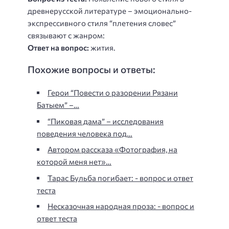
древнерусской литературе – эмоционально-
экспрессивного стиля “плетения словес”
связывают с жанром:
Ответ на вопрос:
жития.
Похожие вопросы и ответы:
Герои “Повести о разорении Рязани
Батыем” –…
“Пиковая дама” – исследования
поведения человека под…
Автором рассказа «Фотография, на
которой меня нет»…
Тарас Бульба погибает: - вопрос и ответ
теста
Несказочная народная проза: - вопрос и
ответ теста